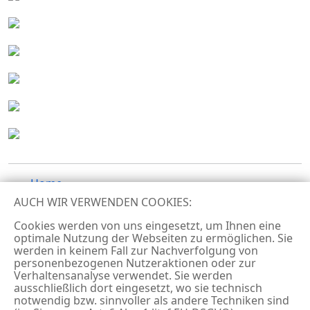
Home
Über uns
AUCH WIR VERWENDEN COOKIES:
Veranstaltungen
Cookies werden von uns eingesetzt, um Ihnen eine
Kontakt
optimale Nutzung der Webseiten zu ermöglichen. Sie
werden in keinem Fall zur Nachverfolgung von
personenbezogenen Nutzeraktionen oder zur
© BERLIN UNIVERSITY ALLIANCE
Verhaltensanalyse verwendet. Sie werden
ausschließlich dort eingesetzt, wo sie technisch
Impressum
notwendig bzw. sinnvoller als andere Techniken sind
Datenschutz